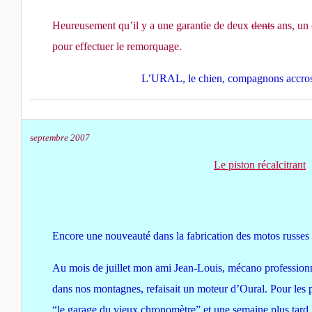
Heureusement qu’il y a une garantie de deux
dents
ans, un 
pour effectuer le remorquage.
L’URAL, le chien, compagnons accros (
septembre 2007
Le piston récalcitrant
Encore une nouveauté dans la fabrication des motos russes 
Au mois de juillet mon ami Jean-Louis, mécano professionne
dans nos montagnes, refaisait un moteur d’Oural. Pour les 
“le garage du vieux chronomètre” et une semaine plus tard l