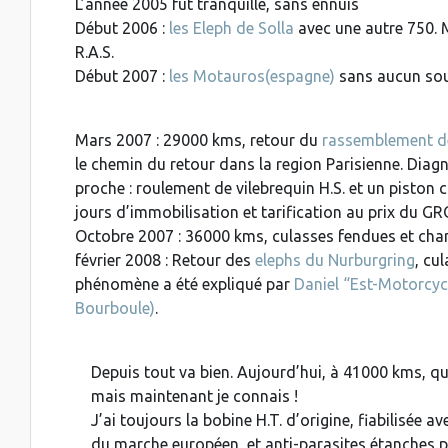
L’année 2005 fut tranquille, sans ennuis
Début 2006 :
les Eleph de Solla
avec une autre 750. M
R.A.S.
Début 2007 :
les Motauros(espagne)
sans aucun sou
Mars 2007 : 29000 kms, retour du
rassemblement de
le chemin du retour dans la region Parisienne. Diag
proche : roulement de vilebrequin H.S. et un piston 
jours d’immobilisation et tarification au prix du GRO
Octobre 2007 : 36000 kms, culasses fendues et ch
février 2008 : Retour des
elephs du Nurburgring
, cu
phénomène a été expliqué par
Daniel “Est-Motorcyc
Bourboule)
.
Depuis tout va bien. Aujourd’hui, à 41000 kms, qu
mais maintenant je connais !
J’ai toujours la bobine H.T. d’origine, fiabilisée a
du marche européen, et anti-parasites étanches p