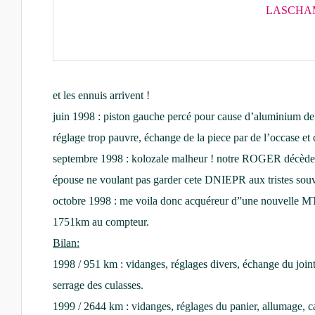
LASCHA
et les ennuis arrivent !
juin 1998 : piston gauche percé pour cause d’aluminium de 
réglage trop pauvre, échange de la piece par de l’occase et c
septembre 1998 : kolozale malheur ! notre ROGER décède 
épouse ne voulant pas garder cete DNIEPR aux tristes souv
octobre 1998 : me voila donc acquéreur d”une nouvelle MT
1751km au compteur.
Bilan:
1998 / 951 km : vidanges, réglages divers, échange du join
serrage des culasses.
1999 / 2644 km : vidanges, réglages du panier, allumage, 