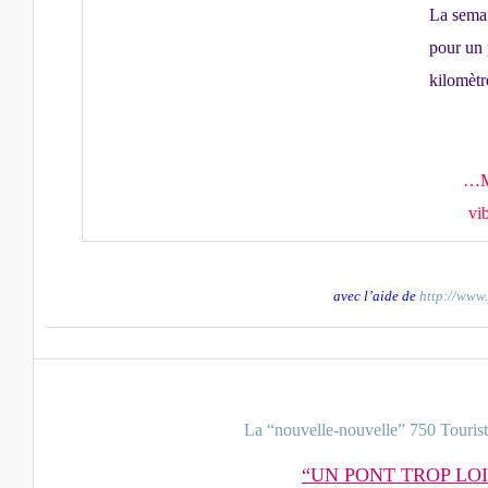
La semai
pour un 
kilomèt
…Ma
vib
avec l’aide de
http://www.
La “nouvelle-nouvelle” 750 Tourist
“UN PONT TROP LO