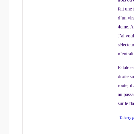
fait une
d’un vira
4eme. Alo
J’ai vou
sélecteu
n’entrait
Fatale er
droite s
route, il
au passa
sur le f
Thierry 