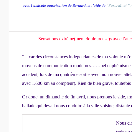
avec l’amicale autorisation de Bernard, et l’aide de
“Paris-Mitch” r
Sensations extrème(ment douloureuse)s avec l’at
“…car des circonstances indépendantes de ma volonté m’on
moyens de communication modernes…
…bel euphémisme po
accident, lors de ma quatrième sortie avec mon nouvel atte
avec 1.600 km au compteur). Rien de bien grave, toutefois 
Or donc, un dimanche de fin avril, nous prenons le side, m
ballade qui devait nous conduire à la ville voisine, distant
Nous cir
trois ou