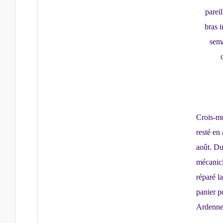
pareil
bras 
sema
Crois-moi
resté en 
août. Du
mécanici
réparé l
panier p
Ardennes