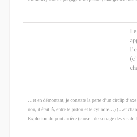
Le 
ap
l’
(c’
ch
…et en démontant, je constate la perte d’un circlip d’axe d
non, il était là, entre le piston et le cylindre…) (…et ch
Explosion du pont arrière (cause : desserrage des vis de 