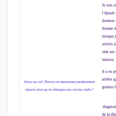
Je suis 
l’épaule 
douleur 
femme in
lorsque 
arrivés à
side sur 
maison.
Il a eu 
arrière 
Grace au ciel, Thierry est maintenant parfaitement
guidon f
réparé, ainsi qu’en témoigne une récente radio !
diagnost
de la tê