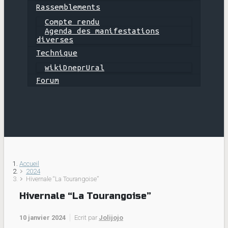
Rassemblements
Compte rendu
Agenda des manifestations
diverses
Technique
wikiDneprUral
Forum
Accueil
2024
Hivernale “La Tourangoise”
Hivernale “La Tourangoise”
10 janvier 2024
Ecrit par
Jolijojo