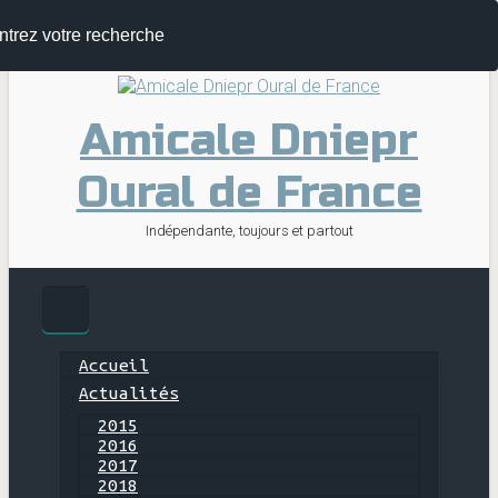
Skip
to
main
content
Amicale Dniepr
Oural de France
Indépendante, toujours et partout
Accueil
Actualités
2015
2016
2017
2018