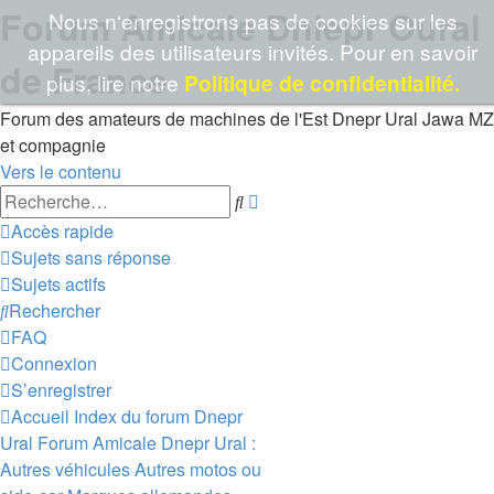
Forum Amicale Dniepr Oural
Nous n‘enregistrons pas de cookies sur les
appareils des utilisateurs invités. Pour en savoir
de France
plus, lire notre
Politique de confidentialité.
Forum des amateurs de machines de l'Est Dnepr Ural Jawa MZ
et compagnie
Vers le contenu
Recherche
Rechercher
avancée
Accès rapide
Sujets sans réponse
Sujets actifs
Rechercher
FAQ
Connexion
S’enregistrer
Accueil
Index du forum
Dnepr
Ural
Forum Amicale Dnepr Ural :
Autres véhicules
Autres motos ou