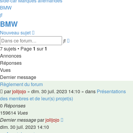
side-car
Marques allemandes
BMW
Rechercher
BMW
Nouveau sujet
Recherche
Rechercher
avancée
7 sujets • Page
1
sur
1
Annonces
Réponses
Vues
Dernier message
Règlement du forum
par
jolijojo
»
dim. 30 juil. 2023 14:10
» dans
Présentations
des membres et de leur(s) projet(s)
0
Réponses
159614
Vues
Dernier message
par
jolijojo
dim. 30 juil. 2023 14:10