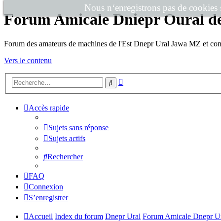
Nous n‘enregistrons pas de cookies su
Forum Amicale Dniepr Oural d
Forum des amateurs de machines de l'Est Dnepr Ural Jawa MZ et co
Vers le contenu
Recherche
Rechercher
avancée
Accès rapide
Sujets sans réponse
Sujets actifs
Rechercher
FAQ
Connexion
S’enregistrer
Accueil
Index du forum
Dnepr Ural
Forum Amicale Dnepr Ur