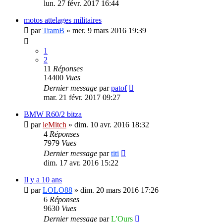
lun. 27 févr. 2017 16:44
motos attelages militaires
par
TramB
»
mer. 9 mars 2016 19:39
1
2
11
Réponses
14400
Vues
Dernier message
par
patof
mar. 21 févr. 2017 09:27
BMW R60/2 bitza
par
leMitch
»
dim. 10 avr. 2016 18:32
4
Réponses
7979
Vues
Dernier message
par
titi
dim. 17 avr. 2016 15:22
Il y a 10 ans
par
LOLO88
»
dim. 20 mars 2016 17:26
6
Réponses
9630
Vues
Dernier message
par
L'Ours