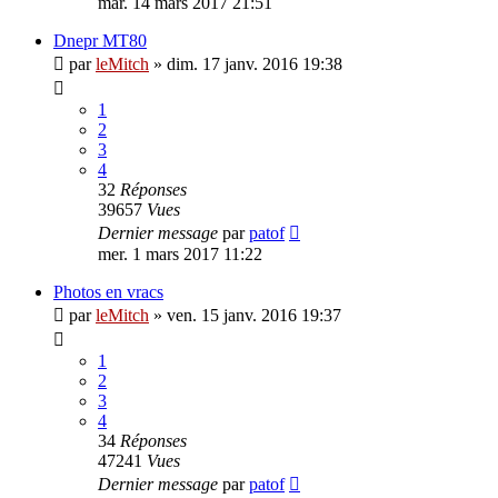
mar. 14 mars 2017 21:51
Dnepr MT80
par
leMitch
»
dim. 17 janv. 2016 19:38
1
2
3
4
32
Réponses
39657
Vues
Dernier message
par
patof
mer. 1 mars 2017 11:22
Photos en vracs
par
leMitch
»
ven. 15 janv. 2016 19:37
1
2
3
4
34
Réponses
47241
Vues
Dernier message
par
patof