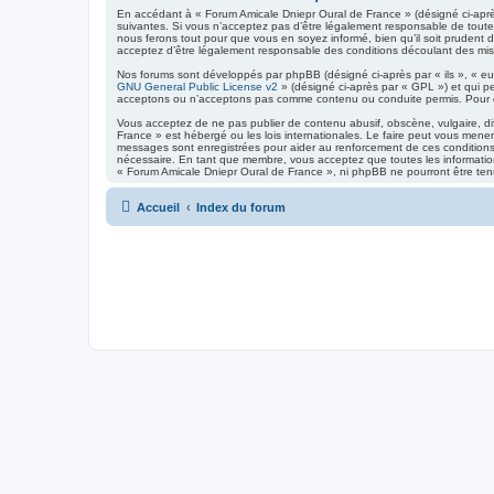
En accédant à « Forum Amicale Dniepr Oural de France » (désigné ci-après
suivantes. Si vous n’acceptez pas d’être légalement responsable de toutes
nous ferons tout pour que vous en soyez informé, bien qu’il soit prudent 
acceptez d’être légalement responsable des conditions découlant des mise
Nos forums sont développés par phpBB (désigné ci-après par « ils », « eux
GNU General Public License v2
» (désigné ci-après par « GPL ») et qui p
acceptons ou n’acceptons pas comme contenu ou conduite permis. Pour de
Vous acceptez de ne pas publier de contenu abusif, obscène, vulgaire, di
France » est hébergé ou les lois internationales. Le faire peut vous mene
messages sont enregistrées pour aider au renforcement de ces conditions.
nécessaire. En tant que membre, vous acceptez que toutes les informatio
« Forum Amicale Dniepr Oural de France », ni phpBB ne pourront être te
Accueil
Index du forum