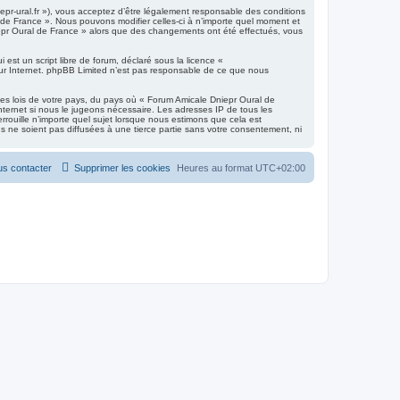
pr-ural.fr »), vous acceptez d’être légalement responsable des conditions
 de France ». Nous pouvons modifier celles-ci à n’importe quel moment et
niepr Oural de France » alors que des changements ont été effectués, vous
est un script libre de forum, déclaré sous la licence «
 sur Internet. phpBB Limited n’est pas responsable de ce que nous
les lois de votre pays, du pays où « Forum Amicale Dniepr Oural de
nternet si nous le jugeons nécessaire. Les adresses IP de tous les
ouille n’importe quel sujet lorsque nous estimons que cela est
 ne soient pas diffusées à une tierce partie sans votre consentement, ni
s contacter
Supprimer les cookies
Heures au format
UTC+02:00