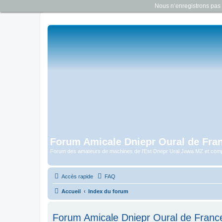
Nous n‘enregistrons pas d
Forum Amicale Dniepr Oural de Fra
Forum des amateurs de machines de l'Est Dnepr Ural Jawa MZ et com
Accès rapide
FAQ
Accueil
Index du forum
Forum Amicale Dniepr Oural de France -