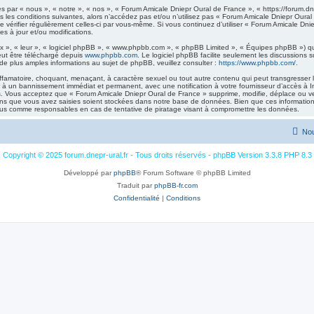
 par « nous », « notre », « nos », « Forum Amicale Dniepr Oural de France », « https://forum.dne
 les conditions suivantes, alors n’accédez pas et/ou n’utilisez pas « Forum Amicale Dniepr Oural
de vérifier régulièrement celles-ci par vous-même. Si vous continuez d’utiliser « Forum Amicale D
s à jour et/ou modifications.
 », « leur », « logiciel phpBB », « www.phpbb.com », « phpBB Limited », « Équipes phpBB ») qui 
eut être téléchargé depuis
www.phpbb.com
. Le logiciel phpBB facilite seulement les discussions
 plus amples informations au sujet de phpBB, veuillez consulter :
https://www.phpbb.com/
.
ffamatoire, choquant, menaçant, à caractère sexuel ou tout autre contenu qui peut transgresser 
r à un bannissement immédiat et permanent, avec une notification à votre fournisseur d’accès à I
 Vous acceptez que « Forum Amicale Dniepr Oural de France » supprime, modifie, déplace ou verr
ns que vous avez saisies soient stockées dans notre base de données. Bien que ces informations
nus comme responsables en cas de tentative de piratage visant à compromettre les données.
Nou
Copyright © 2025 forum.dnepr-ural.fr - Tous droits réservés - phpBB Version 3.3.8 PHP 8.3
Développé par
phpBB
® Forum Software © phpBB Limited
Traduit par
phpBB-fr.com
Confidentialité
|
Conditions