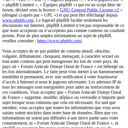
« phpBB Limited », « Équipes phpBB ») qui est un script libre de
forum, déclaré sous la licence «
GNU General Public License v2
»
(désigné ci-après par « GPL ») et qui peut être téléchargé depuis
www.phpbb.com
. Le logiciel phpBB facilite seulement les
discussions sur Internet. phpBB Limited n’est pas responsable de ce
que nous acceptons ou n’acceptons pas comme contenu ou conduite
permis. Pour de plus amples informations au sujet de phpBB,
veuillez consulter :
https://www.phpbb.com/
.
Vous acceptez de ne pas publier de contenu abusif, obscène,
vulgaire, diffamatoire, choquant, menaçant, à caractère sexuel ou
tout autre contenu qui peut transgresser les lois de votre pays, du
pays où « Forum Amicale Dniepr Oural de France » est hébergé ou
les lois internationales. Le faire peut vous mener à un bannissement
immédiat et permanent, avec une notification à votre fournisseur
d’accès à Internet si nous le jugeons nécessaire. Les adresses IP de
tous les messages sont enregistrées pour aider au renforcement de
ces conditions. Vous acceptez que « Forum Amicale Dniepr Oural
de France » supprime, modifie, déplace ou verrouille n’importe quel
sujet lorsque nous estimons que cela est nécessaire. En tant que
membre, vous acceptez que toutes les informations que vous avez
saisies soient stockées dans notre base de données. Bien que ces
informations ne soient pas diffusées à une tierce partie sans votre
consentement, ni « Forum Amicale Dniepr Oural de France », ni