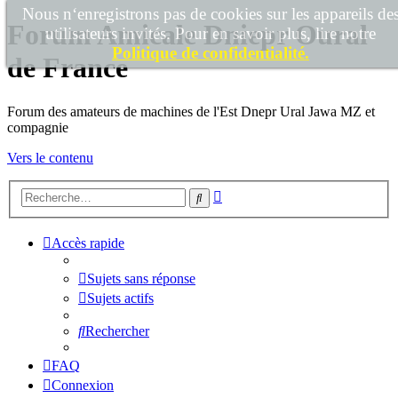
Nous n‘enregistrons pas de cookies sur les appareils de
Forum Amicale Dniepr Oural
utilisateurs invités. Pour en savoir plus, lire notre
Politique de confidentialité.
de France
Forum des amateurs de machines de l'Est Dnepr Ural Jawa MZ et
compagnie
Vers le contenu
Recherche
Rechercher
avancée
Accès rapide
Sujets sans réponse
Sujets actifs
Rechercher
FAQ
Connexion