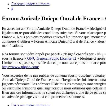
Accueil
Index du forum
Rechercher
Forum Amicale Dniepr Oural de France - C
En accédant à « Forum Amicale Dniepr Oural de France » (désigné ci-a
légalement responsable des conditions suivantes. Si vous n’acceptez p
France ». Nous pouvons modifier celles-ci à n’importe quel moment et 
continuez d’utiliser « Forum Amicale Dniepr Oural de France » alors q
modifications.
Nos forums sont développés par phpBB (désigné ci-après par « ils »,
sous la licence «
GNU General Public License v2
» (désigné ci-après
Limited n’est pas responsable de ce que nous acceptons ou n’accepto
https://www.phpbb.com/
.
Vous acceptez de ne pas publier de contenu abusif, obscène, vulgaire, 
Amicale Dniepr Oural de France » est hébergé ou les lois international
jugeons nécessaire. Les adresses IP de tous les messages sont enregi
ou verrouille n’importe quel sujet lorsque nous estimons que cela est
Bien que ces informations ne soient pas diffusées à une tierce parti
tentative de piratage visant à compromettre les données.
Accueil
Index du forum