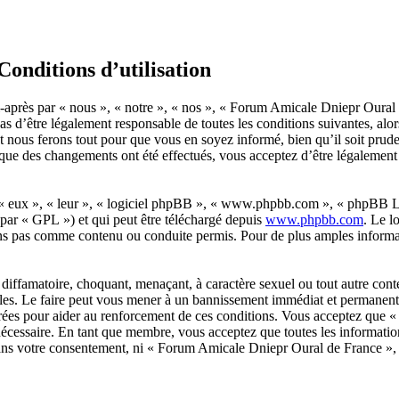
onditions d’utilisation
près par « nous », « notre », « nos », « Forum Amicale Dniepr Oural de
as d’être légalement responsable de toutes les conditions suivantes, al
nous ferons tout pour que vous en soyez informé, bien qu’il soit prude
ue des changements ont été effectués, vous acceptez d’être légalement 
 « eux », « leur », « logiciel phpBB », « www.phpbb.com », « phpBB Lim
 par « GPL ») et qui peut être téléchargé depuis
www.phpbb.com
. Le l
ns pas comme contenu ou conduite permis. Pour de plus amples informat
diffamatoire, choquant, menaçant, à caractère sexuel ou tout autre cont
es. Le faire peut vous mener à un bannissement immédiat et permanent, a
strées pour aider au renforcement de ces conditions. Vous acceptez qu
 nécessaire. En tant que membre, vous acceptez que toutes les informatio
e sans votre consentement, ni « Forum Amicale Dniepr Oural de France 