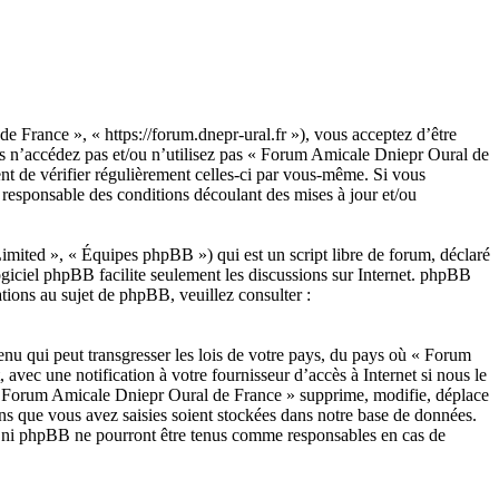
 France », « https://forum.dnepr-ural.fr »), vous acceptez d’être
ors n’accédez pas et/ou n’utilisez pas « Forum Amicale Dniepr Oural de
nt de vérifier régulièrement celles-ci par vous-même. Si vous
responsable des conditions découlant des mises à jour et/ou
ited », « Équipes phpBB ») qui est un script libre de forum, déclaré
ogiciel phpBB facilite seulement les discussions sur Internet. phpBB
ions au sujet de phpBB, veuillez consulter :
enu qui peut transgresser les lois de votre pays, du pays où « Forum
vec une notification à votre fournisseur d’accès à Internet si nous le
e « Forum Amicale Dniepr Oural de France » supprime, modifie, déplace
ns que vous avez saisies soient stockées dans notre base de données.
», ni phpBB ne pourront être tenus comme responsables en cas de