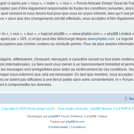
é ci-après par « nous », « notre », « nos », « Forum Amicale Dniepr Oural de France
eptez pas d’être légalement responsable de toutes les conditions suivantes, alors
 quel moment et nous ferons tout pour que vous en soyez informé, bien qu’il soit pr
nce » alors que des changements ont été effectués, vous acceptez d’être légalemen
ls », « eux », « leur », « logiciel phpBB », « www.phpbb.com », « phpBB Limited »,
-après par « GPL ») et qui peut être téléchargé depuis
www.phpbb.com
. Le logicie
acceptons pas comme contenu ou conduite permis. Pour de plus amples informations
lgaire, diffamatoire, choquant, menaçant, à caractère sexuel ou tout autre contenu 
is internationales. Le faire peut vous mener à un bannissement immédiat et perman
us les messages sont enregistrées pour aider au renforcement de ces conditions. 
lorsque nous estimons que cela est nécessaire. En tant que membre, vous acceptez 
s ne soient pas diffusées à une tierce partie sans votre consentement, ni « Forum
ant à compromettre les données.
Nou
Copyright © 2025 forum.dnepr-ural.fr - Tous droits réservés - phpBB Version 3.3.8 PHP 8.3
Développé par
phpBB
® Forum Software © phpBB Limited
Traduit par
phpBB-fr.com
Confidentialité
|
Conditions