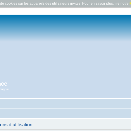
e cookies sur les appareils des utilisateurs invités. Pour en savoir plus, lire notre
P
nce
pagnie
ns d’utilisation