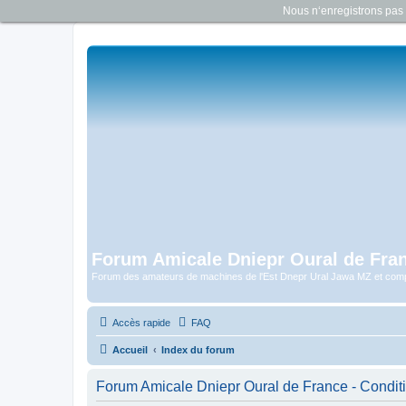
Nous n‘enregistrons pas d
Forum Amicale Dniepr Oural de Fra
Forum des amateurs de machines de l'Est Dnepr Ural Jawa MZ et com
Accès rapide
FAQ
Accueil
Index du forum
Forum Amicale Dniepr Oural de France - Conditio