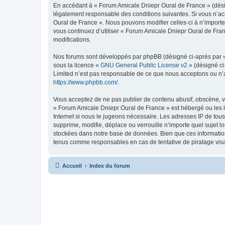
En accédant à « Forum Amicale Dniepr Oural de France » (désign
légalement responsable des conditions suivantes. Si vous n’acc
Oural de France ». Nous pouvons modifier celles-ci à n’importe
vous continuez d’utiliser « Forum Amicale Dniepr Oural de Fra
modifications.
Nos forums sont développés par phpBB (désigné ci-après par « i
sous la licence «
GNU General Public License v2
» (désigné ci
Limited n’est pas responsable de ce que nous acceptons ou n’
https://www.phpbb.com/
.
Vous acceptez de ne pas publier de contenu abusif, obscène, vu
« Forum Amicale Dniepr Oural de France » est hébergé ou les lo
Internet si nous le jugeons nécessaire. Les adresses IP de to
supprime, modifie, déplace ou verrouille n’importe quel sujet 
stockées dans notre base de données. Bien que ces information
tenus comme responsables en cas de tentative de piratage vis
Accueil
Index du forum