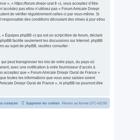
 », « https://forum.dnepr-ural.fr »), vous acceptez d’être
 n’accédez pas et/ou n’utilisez pas « Forum Amicale Dniepr
udent de vérifier régulièrement celles-ci par vous-même. Si
t responsable des conditions découlant des mises à jour et/ou
 « Équipes phpBB ») qui est un script libre de forum, déclaré
l phpBB facilite seulement les discussions sur Internet. phpBB
 au sujet de phpBB, veuillez consulter :
qui peut transgresser les lois de votre pays, du pays où
ent, avec une notification à votre fournisseur d’accès à
Vous acceptez que « Forum Amicale Dniepr Oural de France »
que toutes les informations que vous avez saisies soient
 Amicale Dniepr Oural de France », ni phpBB ne pourront être
s contacter
Supprimer les cookies
Heures au format
UTC+02:00