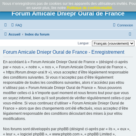
Nous n‘enregistrons pas de cookies sur les appareils des utilisateurs invités. Pou
en savoir plus, lire notre
Politique de confidentialité.
Forum Amicale Dniepr Oural de France
FAQ
Connexion
R
Accueil
Index du forum
e
Langue :
c
Forum Amicale Dniepr Oural de France - Enregistrement
h
En accédant à « Forum Amicale Dniepr Oural de France » (désigné ci-après
e
par « nous », « notre », « nos », « Forum Amicale Dniepr Oural de France »,
r
« https://forum.dnepr-ural.fr »), vous acceptez d’être légalement responsable
des conditions suivantes. Si vous n’acceptez pas d’être légalement
c
responsable de toutes les conditions suivantes, alors n’accédez pas et/ou
h
n’utilisez pas « Forum Amicale Dniepr Oural de France ». Nous pouvons
e
modifier celles-ci à n’importe quel moment et nous ferons tout pour que vous
en soyez informé, bien qu’il soit prudent de vérifier régulièrement celles-ci par
r
vous-même. Si vous continuez d’utiliser « Forum Amicale Dniepr Oural de
France » alors que des changements ont été effectués, vous acceptez d’être
légalement responsable des conditions découlant des mises à jour et/ou
modifications.
Nos forums sont développés par phpBB (désigné ci-après par « ils », « eux »,
« leur », « logiciel phpBB », « www.phpbb.com », « phpBB Limited »,