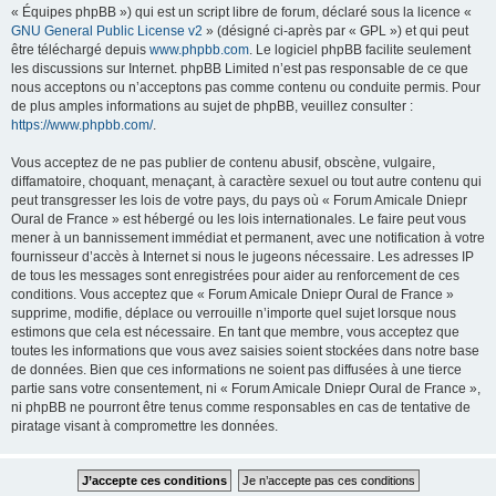
« Équipes phpBB ») qui est un script libre de forum, déclaré sous la licence «
GNU General Public License v2
» (désigné ci-après par « GPL ») et qui peut
être téléchargé depuis
www.phpbb.com
. Le logiciel phpBB facilite seulement
les discussions sur Internet. phpBB Limited n’est pas responsable de ce que
nous acceptons ou n’acceptons pas comme contenu ou conduite permis. Pour
de plus amples informations au sujet de phpBB, veuillez consulter :
https://www.phpbb.com/
.
Vous acceptez de ne pas publier de contenu abusif, obscène, vulgaire,
diffamatoire, choquant, menaçant, à caractère sexuel ou tout autre contenu qui
peut transgresser les lois de votre pays, du pays où « Forum Amicale Dniepr
Oural de France » est hébergé ou les lois internationales. Le faire peut vous
mener à un bannissement immédiat et permanent, avec une notification à votre
fournisseur d’accès à Internet si nous le jugeons nécessaire. Les adresses IP
de tous les messages sont enregistrées pour aider au renforcement de ces
conditions. Vous acceptez que « Forum Amicale Dniepr Oural de France »
supprime, modifie, déplace ou verrouille n’importe quel sujet lorsque nous
estimons que cela est nécessaire. En tant que membre, vous acceptez que
toutes les informations que vous avez saisies soient stockées dans notre base
de données. Bien que ces informations ne soient pas diffusées à une tierce
partie sans votre consentement, ni « Forum Amicale Dniepr Oural de France »,
ni phpBB ne pourront être tenus comme responsables en cas de tentative de
piratage visant à compromettre les données.