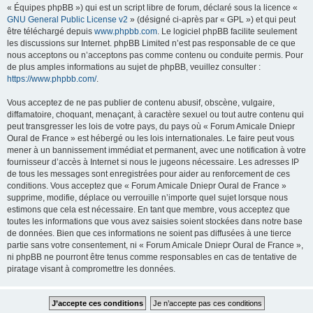
« Équipes phpBB ») qui est un script libre de forum, déclaré sous la licence «
GNU General Public License v2
» (désigné ci-après par « GPL ») et qui peut
être téléchargé depuis
www.phpbb.com
. Le logiciel phpBB facilite seulement
les discussions sur Internet. phpBB Limited n’est pas responsable de ce que
nous acceptons ou n’acceptons pas comme contenu ou conduite permis. Pour
de plus amples informations au sujet de phpBB, veuillez consulter :
https://www.phpbb.com/
.
Vous acceptez de ne pas publier de contenu abusif, obscène, vulgaire,
diffamatoire, choquant, menaçant, à caractère sexuel ou tout autre contenu qui
peut transgresser les lois de votre pays, du pays où « Forum Amicale Dniepr
Oural de France » est hébergé ou les lois internationales. Le faire peut vous
mener à un bannissement immédiat et permanent, avec une notification à votre
fournisseur d’accès à Internet si nous le jugeons nécessaire. Les adresses IP
de tous les messages sont enregistrées pour aider au renforcement de ces
conditions. Vous acceptez que « Forum Amicale Dniepr Oural de France »
supprime, modifie, déplace ou verrouille n’importe quel sujet lorsque nous
estimons que cela est nécessaire. En tant que membre, vous acceptez que
toutes les informations que vous avez saisies soient stockées dans notre base
de données. Bien que ces informations ne soient pas diffusées à une tierce
partie sans votre consentement, ni « Forum Amicale Dniepr Oural de France »,
ni phpBB ne pourront être tenus comme responsables en cas de tentative de
piratage visant à compromettre les données.