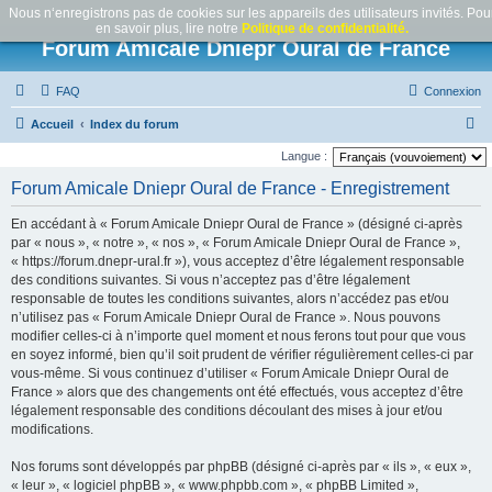
Nous n‘enregistrons pas de cookies sur les appareils des utilisateurs invités. Pou
en savoir plus, lire notre
Politique de confidentialité.
Forum Amicale Dniepr Oural de France
FAQ
Connexion
R
Accueil
Index du forum
e
Langue :
c
Forum Amicale Dniepr Oural de France - Enregistrement
h
En accédant à « Forum Amicale Dniepr Oural de France » (désigné ci-après
e
par « nous », « notre », « nos », « Forum Amicale Dniepr Oural de France »,
r
« https://forum.dnepr-ural.fr »), vous acceptez d’être légalement responsable
des conditions suivantes. Si vous n’acceptez pas d’être légalement
c
responsable de toutes les conditions suivantes, alors n’accédez pas et/ou
h
n’utilisez pas « Forum Amicale Dniepr Oural de France ». Nous pouvons
e
modifier celles-ci à n’importe quel moment et nous ferons tout pour que vous
en soyez informé, bien qu’il soit prudent de vérifier régulièrement celles-ci par
r
vous-même. Si vous continuez d’utiliser « Forum Amicale Dniepr Oural de
France » alors que des changements ont été effectués, vous acceptez d’être
légalement responsable des conditions découlant des mises à jour et/ou
modifications.
Nos forums sont développés par phpBB (désigné ci-après par « ils », « eux »,
« leur », « logiciel phpBB », « www.phpbb.com », « phpBB Limited »,