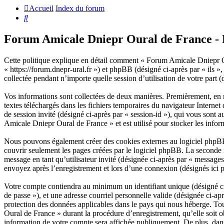
Accueil
Index du forum
Rechercher
Forum Amicale Dniepr Oural de France - Po
Cette politique explique en détail comment « Forum Amicale Dniepr Our
« https://forum.dnepr-ural.fr ») et phpBB (désigné ci-après par « ils
collectée pendant n’importe quelle session d’utilisation de votre part 
Vos informations sont collectées de deux manières. Premièrement, en 
textes téléchargés dans les fichiers temporaires du navigateur Internet 
de session invité (désigné ci-après par « session-id »), qui vous sont
Amicale Dniepr Oural de France » et est utilisé pour stocker les inform
Nous pouvons également créer des cookies externes au logiciel phpBB
couvrir seulement les pages créées par le logiciel phpBB. La seconde m
message en tant qu’utilisateur invité (désignée ci-après par « messag
envoyez après l’enregistrement et lors d’une connexion (désignés ici 
Votre compte contiendra au minimum un identifiant unique (désigné ci-
de passe »), et une adresse courriel personnelle valide (désignée ci-a
protection des données applicables dans le pays qui nous héberge. Tou
Oural de France » durant la procédure d’enregistrement, qu’elle soit 
information de votre compte sera affichée publiquement. De plus, dans