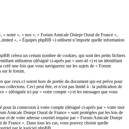
 », « notre », « nos », « Forum Amicale Dniepr Oural de France »,
Limited », « Équipes phpBB ») utilisent n’importe quelle information
pBB créera un certain nombre de cookies, qui sont des petits fichiers
fiant utilisateur (désigné ci-après par « user-id ») et un identifiant
ra créé une fois que vous naviguerez sur les sujets de « Forum
n sur le forum.
n que ceux-ci soient hors de portée du document qui est prévu pour
collectons. Ceci peut être, et n’est pas limité à : la publication de
ce » (désignée ici par « votre compte ») et les messages que vous
sé pour la connexion à votre compte (désigné ci-après par « votre mot
Forum Amicale Dniepr Oural de France » sont protégées par les lois de
asse et de votre adresse courriel requise par « Forum Amicale Dniepr
l de France ». Dans tous les cas, vous pouvez choisir quelle
urriel par le logiciel phpBB.