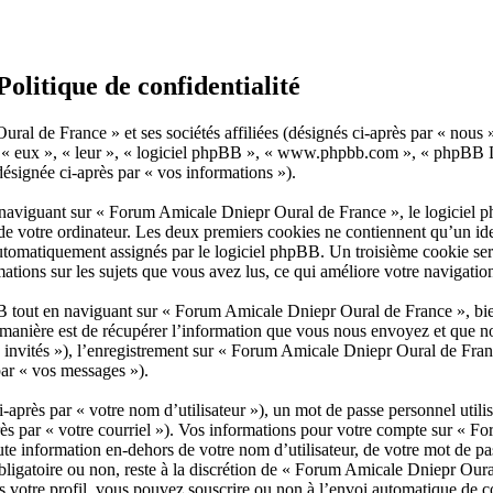
litique de confidentialité
al de France » et ses sociétés affiliées (désignés ci-après par « nous
 », « eux », « leur », « logiciel phpBB », « www.phpbb.com », « phpBB 
(désignée ci-après par « vos informations »).
naviguant sur « Forum Amicale Dniepr Oural de France », le logiciel ph
de votre ordinateur. Les deux premiers cookies ne contiennent qu’un identi
 automatiquement assignés par le logiciel phpBB. Un troisième cookie se
ations sur les sujets que vous avez lus, ce qui améliore votre navigatio
 tout en naviguant sur « Forum Amicale Dniepr Oural de France », bie
anière est de récupérer l’information que vous nous envoyez et que nous 
es invités »), l’enregistrement sur « Forum Amicale Dniepr Oural de Fran
par « vos messages »).
après par « votre nom d’utilisateur »), un mot de passe personnel utili
près par « votre courriel »). Vos informations pour votre compte sur « 
te information en-dehors de votre nom d’utilisateur, de votre mot de p
obligatoire ou non, reste à la discrétion de « Forum Amicale Dniepr Oura
 votre profil, vous pouvez souscrire ou non à l’envoi automatique de co