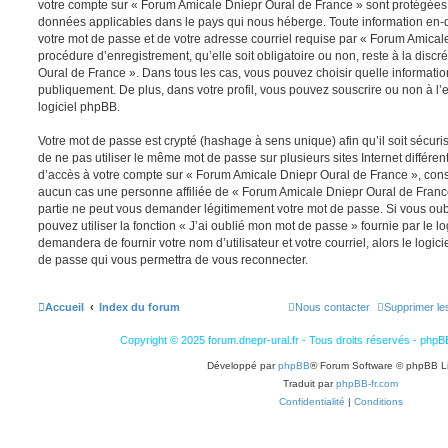
votre compte sur « Forum Amicale Dniepr Oural de France » sont protégées p
données applicables dans le pays qui nous héberge. Toute information en-de
votre mot de passe et de votre adresse courriel requise par « Forum Amical
procédure d’enregistrement, qu’elle soit obligatoire ou non, reste à la disc
Oural de France ». Dans tous les cas, vous pouvez choisir quelle informatio
publiquement. De plus, dans votre profil, vous pouvez souscrire ou non à l’
logiciel phpBB.
Votre mot de passe est crypté (hashage à sens unique) afin qu’il soit sécu
de ne pas utiliser le même mot de passe sur plusieurs sites Internet différe
d’accès à votre compte sur « Forum Amicale Dniepr Oural de France », con
aucun cas une personne affiliée de « Forum Amicale Dniepr Oural de Franc
partie ne peut vous demander légitimement votre mot de passe. Si vous oub
pouvez utiliser la fonction « J’ai oublié mon mot de passe » fournie par le 
demandera de fournir votre nom d’utilisateur et votre courriel, alors le lo
de passe qui vous permettra de vous reconnecter.
Accueil
Index du forum
Nous contacter
Supprimer le
Copyright © 2025 forum.dnepr-ural.fr - Tous droits réservés - phpB
Développé par
phpBB
® Forum Software © phpBB L
Traduit par
phpBB-fr.com
Confidentialité
|
Conditions