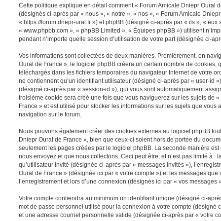
Cette politique explique en détail comment « Forum Amicale Dniepr Oural de 
(désignés ci-après par « nous », « notre », « nos », « Forum Amicale Dniepr
« https://forum.dnepr-ural.fr ») et phpBB (désigné ci-après par « ils », « eux »
« www.phpbb.com », « phpBB Limited », « Équipes phpBB ») utilisent n’impo
pendant n’importe quelle session d’utilisation de votre part (désignée ci-apr
Vos informations sont collectées de deux manières. Premièrement, en navi
Oural de France », le logiciel phpBB créera un certain nombre de cookies, qui
téléchargés dans les fichiers temporaires du navigateur Internet de votre o
ne contiennent qu’un identifiant utilisateur (désigné ci-après par « user-id »)
(désigné ci-après par « session-id »), qui vous sont automatiquement assig
troisième cookie sera créé une fois que vous naviguerez sur les sujets de 
France » et est utilisé pour stocker les informations sur les sujets que vous 
navigation sur le forum.
Nous pouvons également créer des cookies externes au logiciel phpBB tou
Dniepr Oural de France », bien que ceux-ci soient hors de portée du docume
seulement les pages créées par le logiciel phpBB. La seconde manière est 
nous envoyez et que nous collectons. Ceci peut être, et n’est pas limité à : 
qu’utilisateur invité (désignée ci-après par « messages invités »), l’enregi
Oural de France » (désignée ici par « votre compte ») et les messages que
l’enregistrement et lors d’une connexion (désignés ici par « vos messages »
Votre compte contiendra au minimum un identifiant unique (désigné ci-après 
mot de passe personnel utilisé pour la connexion à votre compte (désigné c
et une adresse courriel personnelle valide (désignée ci-après par « votre co