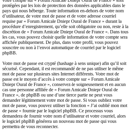
votre compte sur « Forum Amicale Dniepr Oural de France » sont
protégées par les lois de protection des données applicables dans le
pays qui nous héberge. Toute information en-dehors de votre nom
d’utilisateur, de votre mot de passe et de votre adresse courriel
requise par « Forum Amicale Dniepr Oural de France » durant la
procédure d’enregistrement, qu’elle soit obligatoire ou non, reste à la
discrétion de « Forum Amicale Dniepr Oural de France ». Dans tous
les cas, vous pouvez choisir quelle information de votre compte sera
affichée publiquement. De plus, dans votre profil, vous pouvez
souscrire ou non à l’envoi automatique de courriel par le logiciel
phpBB.
Votre mot de passe est crypté (hashage à sens unique) afin qu’il soit
sécurisé. Cependant, il est recommandé de ne pas utiliser le même
mot de passe sur plusieurs sites Internet différents. Votre mot de
passe est le moyen d’accès à votre compte sur « Forum Amicale
Dniepr Oural de France », conservez-le soigneusement et en aucun
cas une personne affiliée de « Forum Amicale Dniepr Oural de
France », de phpBB ou une d’une tierce partie ne peut vous
demander légitimement votre mot de passe. Si vous oubliez votre
mot de passe, vous pouvez utiliser la fonction « J’ai oublié mon mot
de passe » fournie par le logiciel phpBB. Ce processus vous
demandera de fournir votre nom d’utilisateur et votre courriel, alors
le logiciel phpBB générera un nouveau mot de passe qui vous
permettra de vous reconnecter.