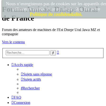
Nous n‘enregistrons pas de cookies sur les appareils de
Forum Amicale Dniepr Oural
utilisateurs invités. Pour en savoir plus, lire notre
Politique de confidentialité.
de France
Forum des amateurs de machines de l'Est Dnepr Ural Jawa MZ et
compagnie
Vers le contenu
Recherche
Rechercher
avancée
Accès rapide
Sujets sans réponse
Sujets actifs
Rechercher
FAQ
Connexion