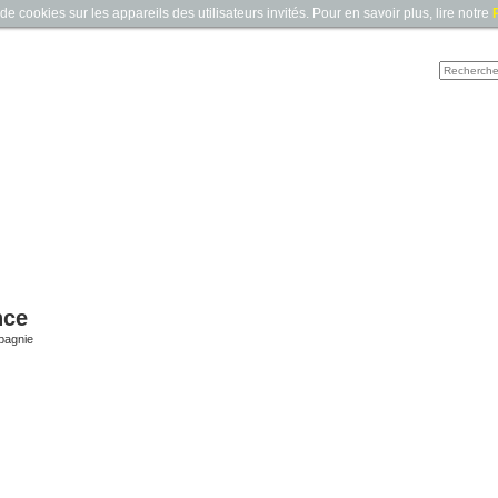
e cookies sur les appareils des utilisateurs invités. Pour en savoir plus, lire notre
P
nce
pagnie