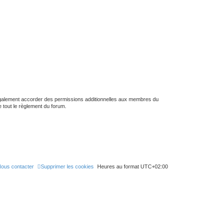
h
e
r
c
h
e
r
 également accorder des permissions additionnelles aux membres du
e tout le règlement du forum.
ous contacter
Supprimer les cookies
Heures au format
UTC+02:00