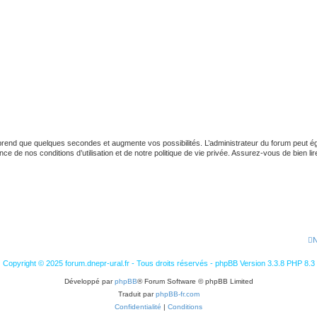
 prend que quelques secondes et augmente vos possibilités. L’administrateur du forum peut
 de nos conditions d’utilisation et de notre politique de vie privée. Assurez-vous de bien lir
N
Copyright © 2025 forum.dnepr-ural.fr - Tous droits réservés - phpBB Version 3.3.8 PHP 8.3
Développé par
phpBB
® Forum Software © phpBB Limited
Traduit par
phpBB-fr.com
Confidentialité
|
Conditions