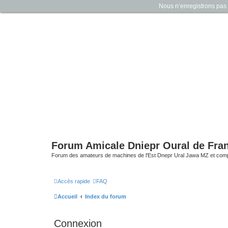
Nous n‘enregistrons pas d
Forum Amicale Dniepr Oural de Fra
Forum des amateurs de machines de l'Est Dnepr Ural Jawa MZ et com
Accès rapide
FAQ
Accueil
Index du forum
Connexion