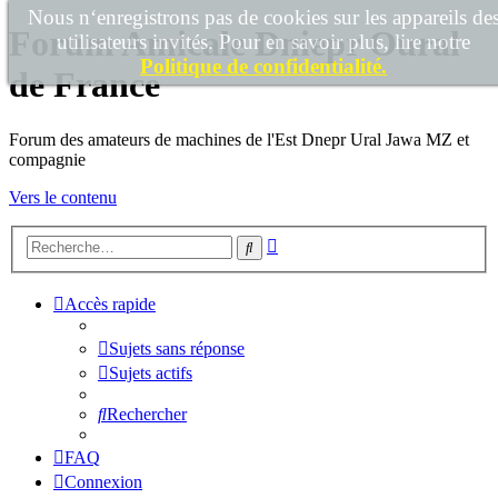
Nous n‘enregistrons pas de cookies sur les appareils de
Forum Amicale Dniepr Oural
utilisateurs invités. Pour en savoir plus, lire notre
Politique de confidentialité.
de France
Forum des amateurs de machines de l'Est Dnepr Ural Jawa MZ et
compagnie
Vers le contenu
Recherche
Rechercher
avancée
Accès rapide
Sujets sans réponse
Sujets actifs
Rechercher
FAQ
Connexion