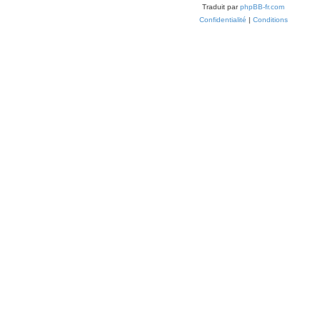
Traduit par
phpBB-fr.com
Confidentialité
|
Conditions