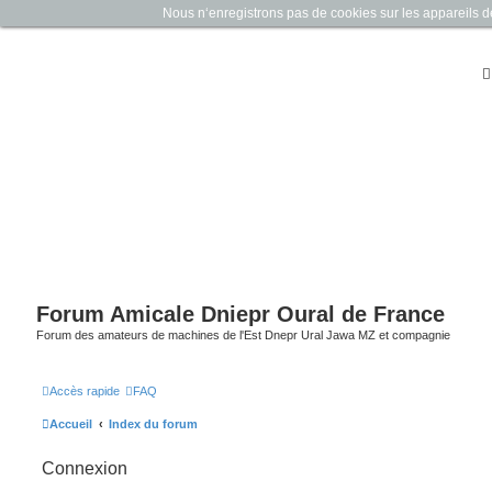
Nous n‘enregistrons pas de cookies sur les appareils des 
Forum Amicale Dniepr Oural de France
Forum des amateurs de machines de l'Est Dnepr Ural Jawa MZ et compagnie
Accès rapide
FAQ
Accueil
Index du forum
Connexion