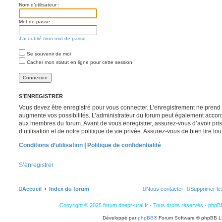
Nom d’utilisateur :
Mot de passe :
J’ai oublié mon mot de passe
Se souvenir de moi
Cacher mon statut en ligne pour cette session
S’ENREGISTRER
Vous devez être enregistré pour vous connecter. L’enregistrement ne pren
augmente vos possibilités. L’administrateur du forum peut également accor
aux membres du forum. Avant de vous enregistrer, assurez-vous d’avoir pri
d’utilisation et de notre politique de vie privée. Assurez-vous de bien lire to
Conditions d’utilisation
|
Politique de confidentialité
S’enregistrer
Accueil
Index du forum
Nous contacter
Supprimer le
Copyright © 2025 forum.dnepr-ural.fr - Tous droits réservés - phpB
Développé par
phpBB
® Forum Software © phpBB L