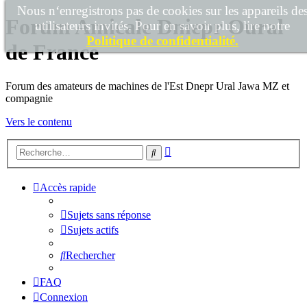
Nous n‘enregistrons pas de cookies sur les appareils de
Forum Amicale Dniepr Oural
utilisateurs invités. Pour en savoir plus, lire notre
Politique de confidentialité.
de France
Forum des amateurs de machines de l'Est Dnepr Ural Jawa MZ et
compagnie
Vers le contenu
Recherche
Rechercher
avancée
Accès rapide
Sujets sans réponse
Sujets actifs
Rechercher
FAQ
Connexion