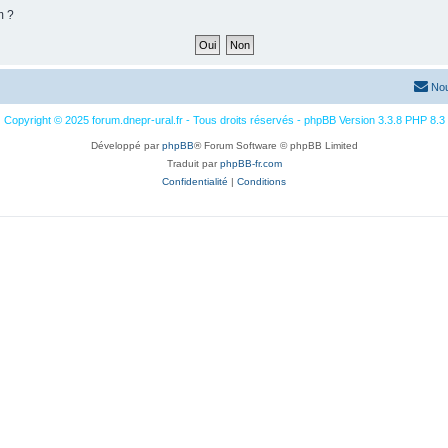
m ?
Nou
Copyright © 2025 forum.dnepr-ural.fr - Tous droits réservés - phpBB Version 3.3.8 PHP 8.3
Développé par
phpBB
® Forum Software © phpBB Limited
Traduit par
phpBB-fr.com
Confidentialité
|
Conditions