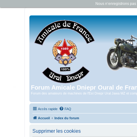
Nous n‘enregistrons pas d
Forum Amicale Dniepr Oural de Fra
Forum des amateurs de machines de l'Est Dnepr Ural Jawa MZ et com
Accès rapide
FAQ
Accueil
Index du forum
Supprimer les cookies