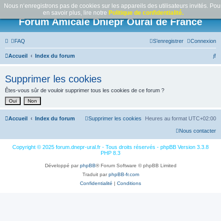
Nous n‘enregistrons pas de cookies sur les appareils des utilisateurs invités. Pou
en savoir plus, lire notre
Politique de confidentialité.
Forum Amicale Dniepr Oural de France
FAQ
S’enregistrer
Connexion
R
Accueil
Index du forum
e
Supprimer les cookies
c
Êtes-vous sûr de vouloir supprimer tous les cookies de ce forum ?
h
e
r
Accueil
Index du forum
Supprimer les cookies
Heures au format
UTC+02:00
c
Nous contacter
h
Copyright © 2025 forum.dnepr-ural.fr - Tous droits réservés - phpBB Version 3.3.8
e
PHP 8.3
r
Développé par
phpBB
® Forum Software © phpBB Limited
Traduit par
phpBB-fr.com
Confidentialité
|
Conditions