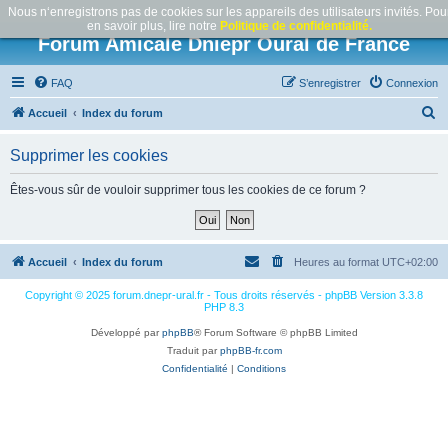
Nous n‘enregistrons pas de cookies sur les appareils des utilisateurs invités. Pou
en savoir plus, lire notre
Politique de confidentialité.
Forum Amicale Dniepr Oural de France
FAQ
S’enregistrer
Connexion
R
Accueil
Index du forum
e
Supprimer les cookies
c
h
Êtes-vous sûr de vouloir supprimer tous les cookies de ce forum ?
e
r
c
Accueil
Index du forum
Heures au format
UTC+02:00
h
Copyright © 2025 forum.dnepr-ural.fr - Tous droits réservés - phpBB Version 3.3.8
e
PHP 8.3
r
Développé par
phpBB
® Forum Software © phpBB Limited
Traduit par
phpBB-fr.com
Confidentialité
|
Conditions