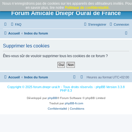
Nous n‘enregistrons pas de cookies sur les appareils des utilisateurs invités. Pou
en savoir plus, lire notre
Politique de confidentialité.
Forum Amicale Dniepr Oural de France
FAQ
S’enregistrer
Connexion
R
Accueil
Index du forum
e
Supprimer les cookies
c
h
Êtes-vous sûr de vouloir supprimer tous les cookies de ce forum ?
e
r
c
Accueil
Index du forum
Heures au format
UTC+02:00
h
Copyright © 2025 forum.dnepr-ural.fr - Tous droits réservés - phpBB Version 3.3.8
e
PHP 8.3
r
Développé par
phpBB
® Forum Software © phpBB Limited
Traduit par
phpBB-fr.com
Confidentialité
|
Conditions