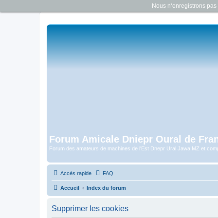
Nous n‘enregistrons pas d
Forum Amicale Dniepr Oural de Fra
Forum des amateurs de machines de l'Est Dnepr Ural Jawa MZ et com
Accès rapide
FAQ
Accueil
Index du forum
Supprimer les cookies