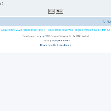
m ?
Nou
Copyright © 2025 forum.dnepr-ural.fr - Tous droits réservés - phpBB Version 3.3.8 PHP 8.3
Développé par
phpBB
® Forum Software © phpBB Limited
Traduit par
phpBB-fr.com
Confidentialité
|
Conditions