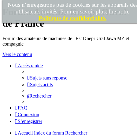
Nous n‘enregistrons pas de cookies sur les appareils de
Forum Amicale Dniepr Oural
utilisateurs invités. Pour en savoir plus, lire notre
Politique de confidentialité.
de France
Forum des amateurs de machines de l'Est Dnepr Ural Jawa MZ et
compagnie
Vers le contenu
Accès rapide
Sujets sans réponse
Sujets actifs
Rechercher
FAQ
Connexion
S’enregistrer
Accueil
Index du forum
Rechercher