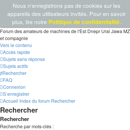
Forum Amicale Dniepr Oural
Nous n‘enregistrons pas de cookies sur les
appareils des utilisateurs invités. Pour en savoir
de France
plus, lire notre
Politique de confidentialité.
Forum des amateurs de machines de l'Est Dnepr Ural Jawa MZ
et compagnie
Vers le contenu
Accès rapide
Sujets sans réponse
Sujets actifs
Rechercher
FAQ
Connexion
S’enregistrer
Accueil
Index du forum
Rechercher
Rechercher
Rechercher
Recherche par mots-clés :