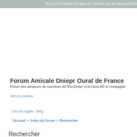
Nous n‘enregistrons pas de cookies sur les appareils des 
Forum Amicale Dniepr Oural de France
Forum des amateurs de machines de l'Est Dnepr Ural Jawa MZ et compagnie
Vers le contenu
Accès rapide
FAQ
Accueil
Index du forum
Rechercher
Rechercher