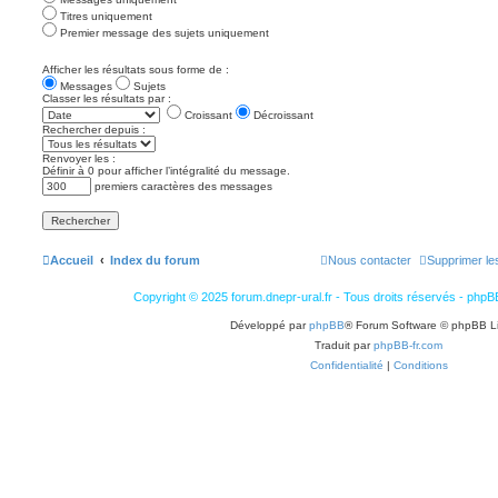
Titres uniquement
Premier message des sujets uniquement
Afficher les résultats sous forme de :
Messages
Sujets
Classer les résultats par :
Croissant
Décroissant
Rechercher depuis :
Renvoyer les :
Définir à 0 pour afficher l’intégralité du message.
premiers caractères des messages
Accueil
Index du forum
Nous contacter
Supprimer le
Copyright © 2025 forum.dnepr-ural.fr - Tous droits réservés - phpB
Développé par
phpBB
® Forum Software © phpBB L
Traduit par
phpBB-fr.com
Confidentialité
|
Conditions