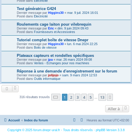
Posté dans
Electricité
Test génératrice G424
Dernier message par
Higgins30
«
mar. 9 juil. 2024 16:01
Posté dans
Electricité
Roulements cage laiton pour vilebrequin
Dernier message par
Eric
«
dim. 9 juin 2024 09:43
Posté dans
Fournisseurs et Accessoires
Tutoriel complet boîte de vitesse Dnepr
Dernier message par
Higgins30
«
lun. 6 mai 2024 22:25
Posté dans
Boits de vitesse
Plateaux capteurs et rondelles spécifiques
Dernier message par
jpa
«
mar. 26 mars 2024 09:08
Posté dans
Ventes - Echanges pour nos machines
Réponse à une demande d'enregistrement sur le forum
Dernier message par
jolijojo
«
sam. 9 mars 2024 12:53
Posté dans
Outils informatique
Page
1
sur
13
1
2
3
4
5
13
Suivante
316 résultats trouvés
…
Aller à
Accueil
Index du forum
Heures au format
UTC+02:00
Copyright © 2025 forum.dnepr-ural.fr - Tous droits réservés - phpBB Version 3.3.8