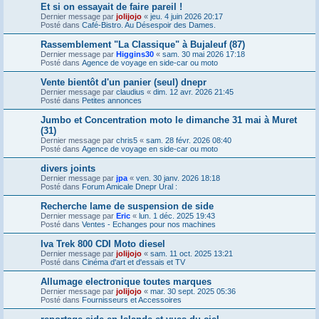
Et si on essayait de faire pareil !
Dernier message par
jolijojo
«
jeu. 4 juin 2026 20:17
Posté dans
Café-Bistro. Au Désespoir des Dames.
Rassemblement "La Classique" à Bujaleuf (87)
Dernier message par
Higgins30
«
sam. 30 mai 2026 17:18
Posté dans
Agence de voyage en side-car ou moto
Vente bientôt d'un panier (seul) dnepr
Dernier message par
claudius
«
dim. 12 avr. 2026 21:45
Posté dans
Petites annonces
Jumbo et Concentration moto le dimanche 31 mai à Muret
(31)
Dernier message par
chris5
«
sam. 28 févr. 2026 08:40
Posté dans
Agence de voyage en side-car ou moto
divers joints
Dernier message par
jpa
«
ven. 30 janv. 2026 18:18
Posté dans
Forum Amicale Dnepr Ural :
Recherche lame de suspension de side
Dernier message par
Eric
«
lun. 1 déc. 2025 19:43
Posté dans
Ventes - Echanges pour nos machines
Iva Trek 800 CDI Moto diesel
Dernier message par
jolijojo
«
sam. 11 oct. 2025 13:21
Posté dans
Cinéma d'art et d'essais et TV
Allumage electronique toutes marques
Dernier message par
jolijojo
«
mar. 30 sept. 2025 05:36
Posté dans
Fournisseurs et Accessoires