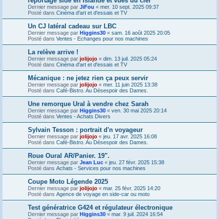
reportage side en Islande et vues du ciel
Dernier message par
JiFou
«
mer. 10 sept. 2025 09:37
Posté dans
Cinéma d'art et d'essais et TV
Un CJ latéral cadeau sur LBC
Dernier message par
Higgins30
«
sam. 16 août 2025 20:05
Posté dans
Ventes - Echanges pour nos machines
La relève arrive !
Dernier message par
jolijojo
«
dim. 13 juil. 2025 05:24
Posté dans
Cinéma d'art et d'essais et TV
Mécanique : ne jetez rien ça peux servir
Dernier message par
jolijojo
«
mer. 11 juin 2025 13:38
Posté dans
Café-Bistro. Au Désespoir des Dames.
Une remorque Ural à vendre chez Sarah
Dernier message par
Higgins30
«
ven. 30 mai 2025 20:14
Posté dans
Ventes - Achats Divers
Sylvain Tesson : portrait d'n voyageur
Dernier message par
jolijojo
«
jeu. 17 avr. 2025 16:08
Posté dans
Café-Bistro. Au Désespoir des Dames.
Roue Oural AR/Panier. 19".
Dernier message par
Jean Luc
«
jeu. 27 févr. 2025 15:38
Posté dans
Achats - Services pour nos machines
Coupe Moto Légende 2025
Dernier message par
jolijojo
«
mar. 25 févr. 2025 14:20
Posté dans
Agence de voyage en side-car ou moto
Test génératrice G424 et régulateur électronique
Dernier message par
Higgins30
«
mar. 9 juil. 2024 16:54