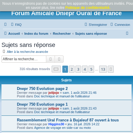
Nous n‘enregistrons pas de cookies sur les appareils des utilisateurs invités. Pou
en savoir plus, lire notre
Politique de confidentialité.
Forum Amicale Dniepr Oural de France
FAQ
S’enregistrer
Connexion
R
Accueil
Index du forum
Rechercher
Sujets sans réponse
e
Sujets sans réponse
c
Aller à la recherche avancée
h
Rechercher
Recherche avancée
e
Page
1
sur
13
1
2
3
4
5
13
Suivante
316 résultats trouvés
r
…
c
Sujets
h
Dnepr 750 Evolution page 2
e
Dernier message par
jolijojo
«
sam. 1 août 2026 21:46
Posté dans
Doc technique et manuel de l'utilisateur
r
Dnepr 750 Evolution page 1
Dernier message par
jolijojo
«
sam. 1 août 2026 21:43
Posté dans
Doc technique et manuel de l'utilisateur
Rassemblement Ural France à Bujaleuf 87 ouvert à tous
Dernier message par
Higgins30
«
jeu. 16 juil. 2026 14:22
Posté dans
Agence de voyage en side-car ou moto