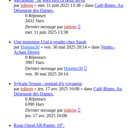
Mécanique : ne jetez rien ça peux servir
par
jolijojo
»
mer. 11 juin 2025 13:38
» dans
Café-Bistro. Au
Désespoir des Dames.
0
Réponses
3431
Vues
Dernier message
par
jolijojo
mer. 11 juin 2025 13:38
Une remorque Ural à vendre chez Sarah
par
Higgins30
»
ven. 30 mai 2025 20:14
» dans
Ventes -
Achats Divers
0
Réponses
3907
Vues
Dernier message
par
Higgins30
ven. 30 mai 2025 20:14
Sylvain Tesson : portrait d'n voyageur
par
jolijojo
»
jeu. 17 avr. 2025 16:08
» dans
Café-Bistro. Au
Désespoir des Dames.
0
Réponses
6390
Vues
Dernier message
par
jolijojo
jeu. 17 avr. 2025 16:08
Roue Oural AR/Panier. 19".