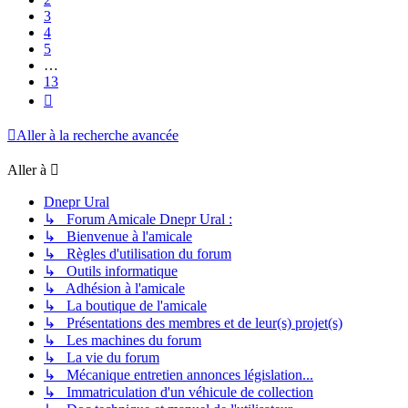
3
4
5
…
13
Suivante
Aller à la recherche avancée
Aller à
Dnepr Ural
↳ Forum Amicale Dnepr Ural :
↳ Bienvenue à l'amicale
↳ Règles d'utilisation du forum
↳ Outils informatique
↳ Adhésion à l'amicale
↳ La boutique de l'amicale
↳ Présentations des membres et de leur(s) projet(s)
↳ Les machines du forum
↳ La vie du forum
↳ Mécanique entretien annonces législation...
↳ Immatriculation d'un véhicule de collection