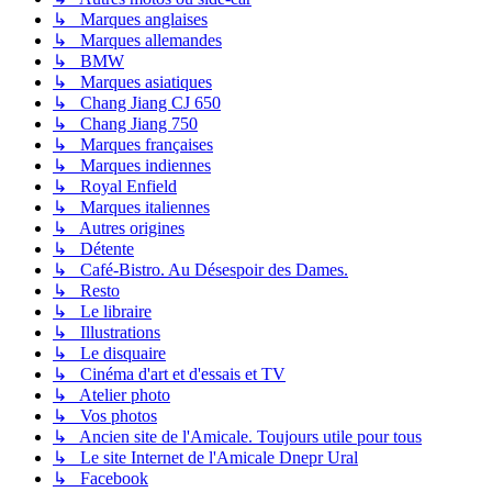
↳ Marques anglaises
↳ Marques allemandes
↳ BMW
↳ Marques asiatiques
↳ Chang Jiang CJ 650
↳ Chang Jiang 750
↳ Marques françaises
↳ Marques indiennes
↳ Royal Enfield
↳ Marques italiennes
↳ Autres origines
↳ Détente
↳ Café-Bistro. Au Désespoir des Dames.
↳ Resto
↳ Le libraire
↳ Illustrations
↳ Le disquaire
↳ Cinéma d'art et d'essais et TV
↳ Atelier photo
↳ Vos photos
↳ Ancien site de l'Amicale. Toujours utile pour tous
↳ Le site Internet de l'Amicale Dnepr Ural
↳ Facebook