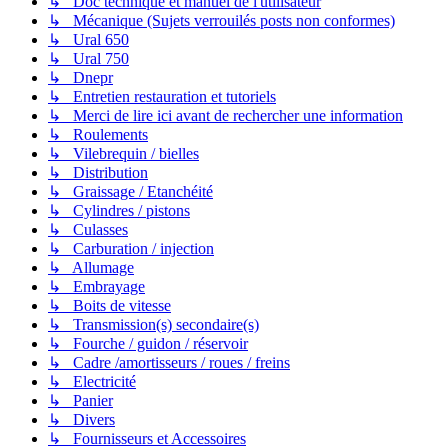
↳ Doc technique et manuel de l'utilisateur
↳ Mécanique (Sujets verrouilés posts non conformes)
↳ Ural 650
↳ Ural 750
↳ Dnepr
↳ Entretien restauration et tutoriels
↳ Merci de lire ici avant de rechercher une information
↳ Roulements
↳ Vilebrequin / bielles
↳ Distribution
↳ Graissage / Etanchéité
↳ Cylindres / pistons
↳ Culasses
↳ Carburation / injection
↳ Allumage
↳ Embrayage
↳ Boits de vitesse
↳ Transmission(s) secondaire(s)
↳ Fourche / guidon / réservoir
↳ Cadre /amortisseurs / roues / freins
↳ Electricité
↳ Panier
↳ Divers
↳ Fournisseurs et Accessoires