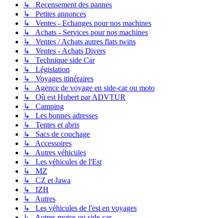
↳ Recensement des pannes
↳ Petites annonces
↳ Ventes - Echanges pour nos machines
↳ Achats - Services pour nos machines
↳ Ventes / Achats autres flats twins
↳ Ventes - Achats Divers
↳ Technique side Car
↳ Législation
↳ Voyages itinéraires
↳ Agence de voyage en side-car ou moto
↳ Où est Hubert par ADVTUR
↳ Camping
↳ Les bonnes adresses
↳ Tentes et abris
↳ Sacs de couchage
↳ Accessoires
↳ Autres véhicules
↳ Les véhicules de l'Est
↳ MZ
↳ CZ et Jawa
↳ IZH
↳ Autres
↳ Les véhicules de l'est en voyages
↳ Autres motos ou side-car