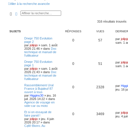
Aller à la recherche avancée
Rechercher
Recherche avancée
316 résultats trouvés
SUJETS
RÉPONSES
VUES
DERNIE
Dnepr 750 Evolution
par
jolijoj
0
57
page 2
sam. 1 a
par
jolijojo
»
sam. 1 août
2026 21:46
» dans
Doc
technique et manuel de
l'utilisateur
Dnepr 750 Evolution
par
jolijoj
0
51
page 1
sam. 1 a
par
jolijojo
»
sam. 1 août
2026 21:43
» dans
Doc
technique et manuel de
l'utilisateur
Rassemblement Ural
par
Higg
0
2328
France à Bujaleuf 87
jeu. 16 j
ouvert à tous
par
Higgins30
»
jeu. 16
juil. 2026 14:22
» dans
Agence de voyage en
side-car ou moto
Et si on essayait de
par
jolijoj
0
3469
faire pareil !
jeu. 4 ju
par
jolijojo
»
jeu. 4 juin
2026 20:17
» dans
Café-Bistro. Au