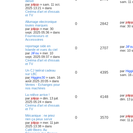
diesel
sam. 11 
par
jolijojo
»
sam. 11 oct.
2025 13:21
» dans
Cinéma d'art et d'essais
et TV
Allumage electronique
par
jolijoj
0
2842
toutes marques
mar. 30 
par
jolijojo
»
mar. 30
sept. 2025 05:36
» dans
Fournisseurs et
Accessoires
reportage side en
par
JiFo
0
2707
Islande et vues du ciel
mer. 10 
par
JiFou
»
mer. 10
sept. 2025 09:37
» dans
Cinéma d'art et d'essais
et TV
Un CJ latéral cadeau
par
Higg
0
4395
sur LBC
sam. 16 
par
Higgins30
»
sam. 16
août 2025 20:05
» dans
Ventes - Echanges pour
nos machines
La relève arrive !
par
jolijoj
0
4148
par
jolijojo
»
dim. 13 juil.
dim. 13 j
2025 05:24
» dans
Cinéma d'art et d'essais
et TV
Mécanique : ne jetez
par
jolijoj
0
3570
rien ça peux servir
mer. 11 j
par
jolijojo
»
mer. 11 juin
2025 13:38
» dans
Café-Bistro. Au