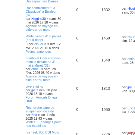
Désespoir des Dames.
Rassemblement "La
par
Higg
0
1832
Classique" à Bujaleuf
sam. 30 
(87)
par
Higgins30
»
sam. 30
mai 2026 17:18
» dans
Agence de voyage en
side-car ou moto
Vente bientôt d'un panier
par
claud
0
1450
(seul) dnepr
dim. 12 
par
claudius
»
dim. 12
avr. 2026 21:45
» dans
Petites annonces
Jumbo et Concentration
par
chris
0
1640
moto le dimanche 31
sam. 28 
mai à Muret (31)
par
chris5
»
sam. 28
févr. 2026 08:40
» dans
Agence de voyage en
side-car ou moto
divers joints
par
jpa
0
1813
par
jpa
»
ven. 30 janv.
ven. 30 
2026 18:18
» dans
Forum Amicale Dnepr
Ural :
Recherche lame de
par
Eric
0
1950
suspension de side
lun. 1 dé
par
Eric
»
lun. 1 déc.
2025 19:43
» dans
Ventes - Echanges pour
nos machines
Iva Trek 800 CDI Moto
par
jolijoj
0
2776