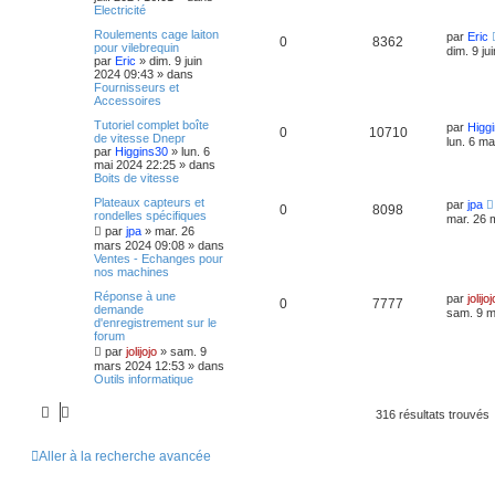
Electricité
Roulements cage laiton
par
Eric
0
8362
pour vilebrequin
dim. 9 ju
par
Eric
»
dim. 9 juin
2024 09:43
» dans
Fournisseurs et
Accessoires
Tutoriel complet boîte
par
Higg
0
10710
de vitesse Dnepr
lun. 6 m
par
Higgins30
»
lun. 6
mai 2024 22:25
» dans
Boits de vitesse
Plateaux capteurs et
par
jpa
0
8098
rondelles spécifiques
mar. 26 
par
jpa
»
mar. 26
mars 2024 09:08
» dans
Ventes - Echanges pour
nos machines
Réponse à une
par
jolijoj
0
7777
demande
sam. 9 m
d'enregistrement sur le
forum
par
jolijojo
»
sam. 9
mars 2024 12:53
» dans
Outils informatique
316 résultats trouvés
Aller à la recherche avancée