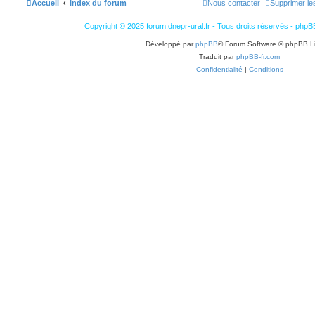
Accueil
Index du forum
Nous contacter
Supprimer le
Copyright © 2025 forum.dnepr-ural.fr - Tous droits réservés - phpB
Développé par
phpBB
® Forum Software © phpBB L
Traduit par
phpBB-fr.com
Confidentialité
|
Conditions