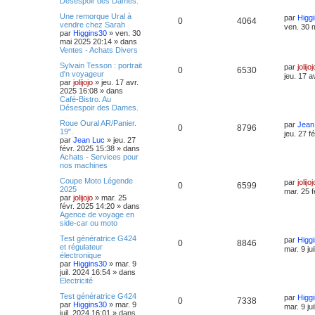
Désespoir des Dames.
Une remorque Ural à
par
Higg
0
4064
vendre chez Sarah
ven. 30 
par
Higgins30
»
ven. 30
mai 2025 20:14
» dans
Ventes - Achats Divers
Sylvain Tesson : portrait
par
jolijoj
0
6530
d'n voyageur
jeu. 17 a
par
jolijojo
»
jeu. 17 avr.
2025 16:08
» dans
Café-Bistro. Au
Désespoir des Dames.
Roue Oural AR/Panier.
par
Jean
0
8796
19".
jeu. 27 f
par
Jean Luc
»
jeu. 27
févr. 2025 15:38
» dans
Achats - Services pour
nos machines
Coupe Moto Légende
par
jolijoj
0
6599
2025
mar. 25 f
par
jolijojo
»
mar. 25
févr. 2025 14:20
» dans
Agence de voyage en
side-car ou moto
Test génératrice G424
par
Higg
0
8846
et régulateur
mar. 9 ju
électronique
par
Higgins30
»
mar. 9
juil. 2024 16:54
» dans
Electricité
Test génératrice G424
par
Higg
0
7338
par
Higgins30
»
mar. 9
mar. 9 ju
juil. 2024 16:01
» dans