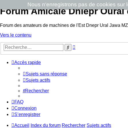
Nous n‘enregistrons pas de cookies sur les
Forum Amicale Dniepr Oural 
Forum des amateurs de machines de l'Est Dnepr Ural Jawa MZ
Vers le contenu
Recherche
Rechercher
avancée
Accès rapide
Sujets sans réponse
Sujets actifs
Rechercher
FAQ
Connexion
S’enregistrer
Accueil
Index du forum
Rechercher
Sujets actifs