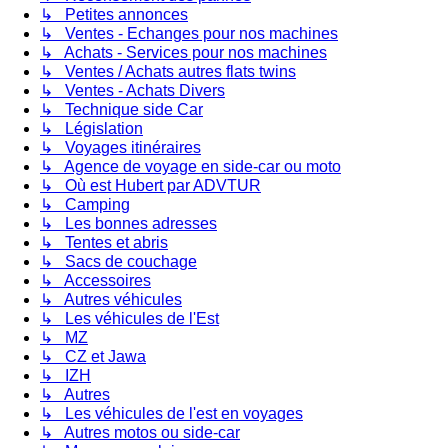
↳ Petites annonces
↳ Ventes - Echanges pour nos machines
↳ Achats - Services pour nos machines
↳ Ventes / Achats autres flats twins
↳ Ventes - Achats Divers
↳ Technique side Car
↳ Législation
↳ Voyages itinéraires
↳ Agence de voyage en side-car ou moto
↳ Où est Hubert par ADVTUR
↳ Camping
↳ Les bonnes adresses
↳ Tentes et abris
↳ Sacs de couchage
↳ Accessoires
↳ Autres véhicules
↳ Les véhicules de l'Est
↳ MZ
↳ CZ et Jawa
↳ IZH
↳ Autres
↳ Les véhicules de l'est en voyages
↳ Autres motos ou side-car