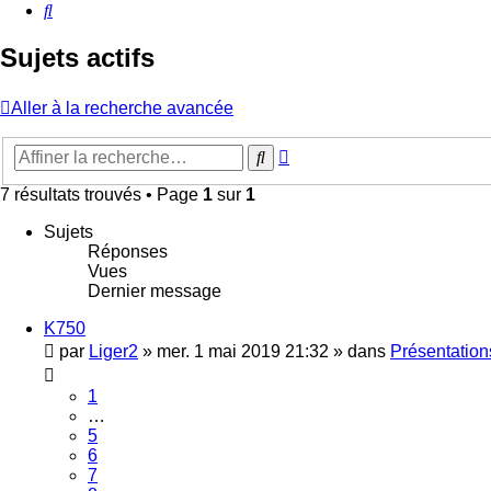
Rechercher
Sujets actifs
Aller à la recherche avancée
Recherche
Rechercher
avancée
7 résultats trouvés • Page
1
sur
1
Sujets
Réponses
Vues
Dernier message
K750
par
Liger2
»
mer. 1 mai 2019 21:32
» dans
Présentation
1
…
5
6
7