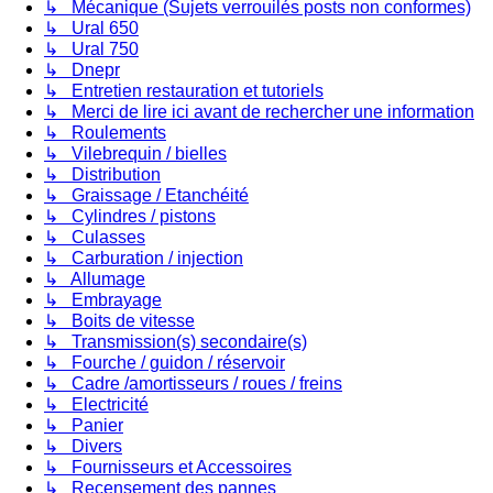
↳ Mécanique (Sujets verrouilés posts non conformes)
↳ Ural 650
↳ Ural 750
↳ Dnepr
↳ Entretien restauration et tutoriels
↳ Merci de lire ici avant de rechercher une information
↳ Roulements
↳ Vilebrequin / bielles
↳ Distribution
↳ Graissage / Etanchéité
↳ Cylindres / pistons
↳ Culasses
↳ Carburation / injection
↳ Allumage
↳ Embrayage
↳ Boits de vitesse
↳ Transmission(s) secondaire(s)
↳ Fourche / guidon / réservoir
↳ Cadre /amortisseurs / roues / freins
↳ Electricité
↳ Panier
↳ Divers
↳ Fournisseurs et Accessoires
↳ Recensement des pannes