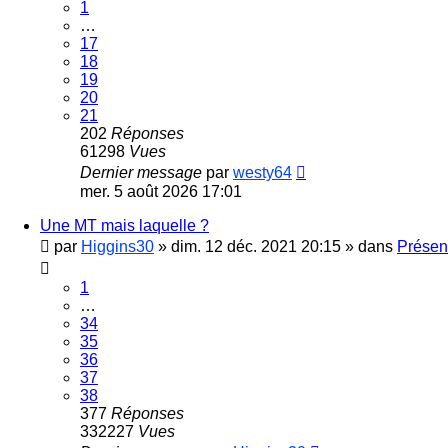
1
…
17
18
19
20
21
202
Réponses
61298
Vues
Dernier message
par
westy64
mer. 5 août 2026 17:01
Une MT mais laquelle ?
par
Higgins30
»
dim. 12 déc. 2021 20:15
» dans
Présent
1
…
34
35
36
37
38
377
Réponses
332227
Vues