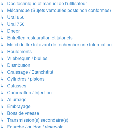
↳ Doc technique et manuel de l'utilisateur
↳ Mécanique (Sujets verrouilés posts non conformes)
↳ Ural 650
↳ Ural 750
↳ Dnepr
↳ Entretien restauration et tutoriels
↳ Merci de lire ici avant de rechercher une information
↳ Roulements
↳ Vilebrequin / bielles
↳ Distribution
↳ Graissage / Etanchéité
↳ Cylindres / pistons
↳ Culasses
↳ Carburation / injection
↳ Allumage
↳ Embrayage
↳ Boits de vitesse
↳ Transmission(s) secondaire(s)
↳ Fourche / guidon / réservoir