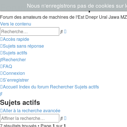
Forum Amicale Dniepr Oural 
Nous n‘enregistrons pas de cookies sur les
Forum des amateurs de machines de l'Est Dnepr Ural Jawa MZ
Vers le contenu
Recherche
Rechercher
avancée
Accès rapide
Sujets sans réponse
Sujets actifs
Rechercher
FAQ
Connexion
S’enregistrer
Accueil
Index du forum
Rechercher
Sujets actifs
Rechercher
Sujets actifs
Aller à la recherche avancée
Recherche
Rechercher
avancée
7 résultats trouvés • Page
1
sur
1