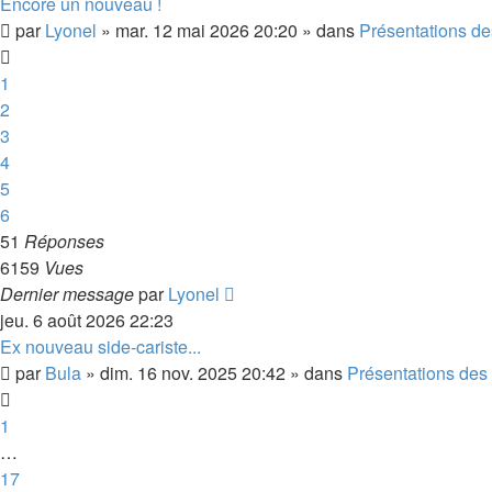
Encore un nouveau !
par
Lyonel
»
mar. 12 mai 2026 20:20
» dans
Présentations des
1
2
3
4
5
6
51
Réponses
6159
Vues
Dernier message
par
Lyonel
jeu. 6 août 2026 22:23
Ex nouveau side-cariste...
par
Bula
»
dim. 16 nov. 2025 20:42
» dans
Présentations des 
1
…
17