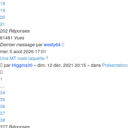
18
19
20
21
202
Réponses
61481
Vues
Dernier message
par
westy64
mer. 5 août 2026 17:01
Une MT mais laquelle ?
par
Higgins30
»
dim. 12 déc. 2021 20:15
» dans
Présentation
1
…
34
35
36
37
38
377
Réponses