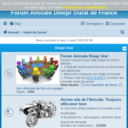
Nous n‘enregistrons pas de cookies sur les appareils des utilisateurs invités. Pou
en savoir plus, lire notre
Politique de confidentialité.
Forum Amicale Dniepr Oural de France
FAQ
S’enregistrer
Connexion
R
Accueil
Index du forum
e
Nous sommes le sam. 8 août 2026 03:36
c
Dnepr Ural
h
Forum Amicale Dnepr Ural :
e
Forum consacré aux side Dnepr et Ural et
dérivés
r
✓ L'Amicale ouvre aussi l'accès au forum aux
non adhérents
c
✓ Merci d'en respecter les règles et l'esprit
✓ Prenez note du
REGLEMENT
et suivez les
h
conseils avant de poster
Sous-forums :
Les machines du forum
,
e
Les véhicules de l'est en voyages
Sujets :
1986
r
Ancien site de l'Amicale. Toujours
utile pour tous
🡲 Une mine d'informations à consulter sans
modération
🡲 Expériences, mécaniques, histoires dans
l'esprit de l'Amicale
Nombre de redirections :
132856