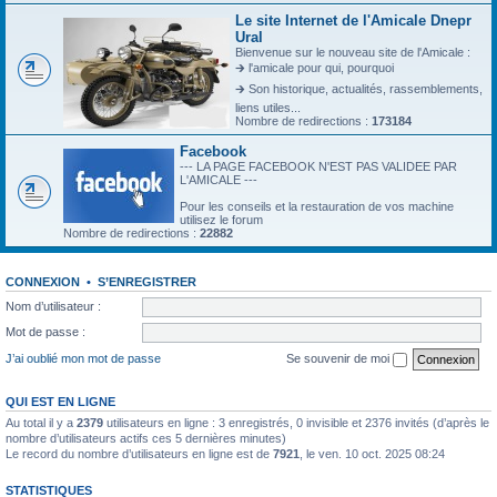
Le site Internet de l'Amicale Dnepr
Ural
Bienvenue sur le nouveau site de l'Amicale :
🡲 l'amicale pour qui, pourquoi
🡲 Son historique, actualités, rassemblements,
liens utiles...
Nombre de redirections :
173184
Facebook
--- LA PAGE FACEBOOK N'EST PAS VALIDEE PAR
L'AMICALE ---
Pour les conseils et la restauration de vos machine
utilisez le forum
Nombre de redirections :
22882
CONNEXION
•
S’ENREGISTRER
Nom d’utilisateur :
Mot de passe :
J’ai oublié mon mot de passe
Se souvenir de moi
QUI EST EN LIGNE
Au total il y a
2379
utilisateurs en ligne : 3 enregistrés, 0 invisible et 2376 invités (d’après le
nombre d’utilisateurs actifs ces 5 dernières minutes)
Le record du nombre d’utilisateurs en ligne est de
7921
, le ven. 10 oct. 2025 08:24
STATISTIQUES