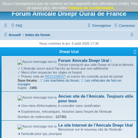
Nous n‘enregistrons pas de cookies sur les appareils des utilisateurs invités. Pou
en savoir plus, lire notre
Politique de confidentialité.
Forum Amicale Dniepr Oural de France
FAQ
S’enregistrer
Connexion
R
Accueil
Index du forum
e
Nous sommes le jeu. 6 août 2026 17:36
c
Dnepr Ural
h
Forum Amicale Dnepr Ural :
e
Forum consacré aux side Dnepr et Ural et dérivés
✓ L'Amicale ouvre aussi l'accès au forum aux non adhérents
r
✓ Merci d'en respecter les règles et l'esprit
✓ Prenez note du
REGLEMENT
et suivez les conseils avant de poster
c
Sous-forums :
Les machines du forum
,
Les véhicules de l'est en
voyages
h
Sujets :
1986
e
Ancien site de l'Amicale. Toujours utile
pour tous
r
🡲 Une mine d'informations à consulter sans modération
🡲 Expériences, mécaniques, histoires dans l'esprit de l'Amicale
Nombre de redirections :
127391
Le site Internet de l'Amicale Dnepr Ural
Bienvenue sur le nouveau site de l'Amicale :
🡲 l'amicale pour qui, pourquoi