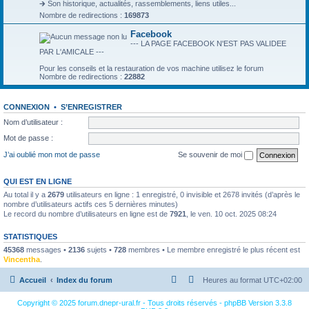
🡲 Son historique, actualités, rassemblements, liens utiles...
Nombre de redirections :
169873
Facebook
--- LA PAGE FACEBOOK N'EST PAS VALIDEE
PAR L'AMICALE ---
Pour les conseils et la restauration de vos machine utilisez le forum
Nombre de redirections :
22882
CONNEXION
•
S’ENREGISTRER
Nom d’utilisateur :
Mot de passe :
J’ai oublié mon mot de passe
Se souvenir de moi
QUI EST EN LIGNE
Au total il y a
2679
utilisateurs en ligne : 1 enregistré, 0 invisible et 2678 invités (d’après le
nombre d’utilisateurs actifs ces 5 dernières minutes)
Le record du nombre d’utilisateurs en ligne est de
7921
, le ven. 10 oct. 2025 08:24
STATISTIQUES
45368
messages •
2136
sujets •
728
membres • Le membre enregistré le plus récent est
Vincentha
.
Accueil
Index du forum
Heures au format
UTC+02:00
Copyright © 2025 forum.dnepr-ural.fr - Tous droits réservés - phpBB Version 3.3.8