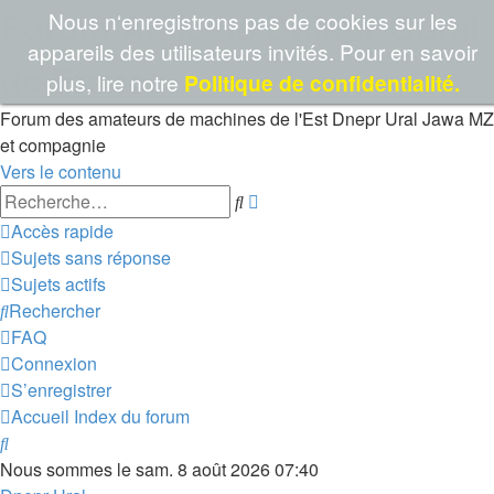
Forum Amicale Dniepr Oural
Nous n‘enregistrons pas de cookies sur les
appareils des utilisateurs invités. Pour en savoir
de France
plus, lire notre
Politique de confidentialité.
Forum des amateurs de machines de l'Est Dnepr Ural Jawa MZ
et compagnie
Vers le contenu
Recherche
Rechercher
avancée
Accès rapide
Sujets sans réponse
Sujets actifs
Rechercher
FAQ
Connexion
S’enregistrer
Accueil
Index du forum
Rechercher
Nous sommes le sam. 8 août 2026 07:40