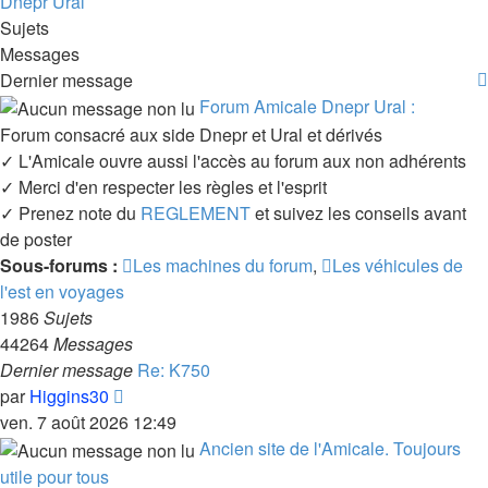
Dnepr Ural
Sujets
Messages
Dernier message
Forum Amicale Dnepr Ural :
Forum consacré aux side Dnepr et Ural et dérivés
✓ L'Amicale ouvre aussi l'accès au forum aux non adhérents
✓ Merci d'en respecter les règles et l'esprit
✓ Prenez note du
REGLEMENT
et suivez les conseils avant
de poster
Sous-forums :
Les machines du forum
,
Les véhicules de
l'est en voyages
1986
Sujets
44264
Messages
Dernier message
Re: K750
Voir
par
Higgins30
le
ven. 7 août 2026 12:49
dernier
Ancien site de l'Amicale. Toujours
message
utile pour tous