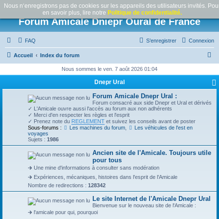
Nous n‘enregistrons pas de cookies sur les appareils des utilisateurs invités. Pou
en savoir plus, lire notre
Politique de confidentialité.
Forum Amicale Dniepr Oural de France
FAQ
S’enregistrer
Connexion
R
Accueil
Index du forum
e
Nous sommes le ven. 7 août 2026 01:04
c
Dnepr Ural
h
Forum Amicale Dnepr Ural :
e
Forum consacré aux side Dnepr et Ural et dérivés
✓ L'Amicale ouvre aussi l'accès au forum aux non adhérents
r
✓ Merci d'en respecter les règles et l'esprit
✓ Prenez note du
REGLEMENT
et suivez les conseils avant de poster
c
Sous-forums :
Les machines du forum
,
Les véhicules de l'est en
voyages
h
Sujets :
1986
e
Ancien site de l'Amicale. Toujours utile
pour tous
r
🡲 Une mine d'informations à consulter sans modération
🡲 Expériences, mécaniques, histoires dans l'esprit de l'Amicale
Nombre de redirections :
128342
Le site Internet de l'Amicale Dnepr Ural
Bienvenue sur le nouveau site de l'Amicale :
🡲 l'amicale pour qui, pourquoi