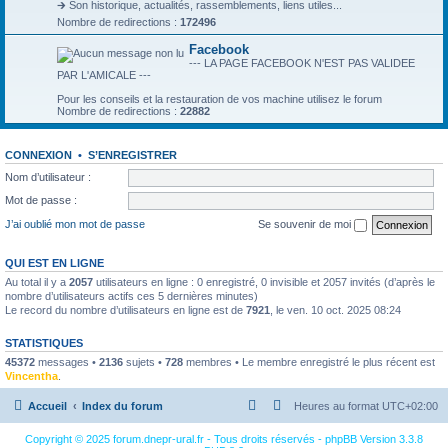
🡲 Son historique, actualités, rassemblements, liens utiles...
Nombre de redirections :
172496
Facebook
--- LA PAGE FACEBOOK N'EST PAS VALIDEE
PAR L'AMICALE ---
Pour les conseils et la restauration de vos machine utilisez le forum
Nombre de redirections :
22882
CONNEXION
•
S’ENREGISTRER
Nom d’utilisateur :
Mot de passe :
J’ai oublié mon mot de passe
Se souvenir de moi
QUI EST EN LIGNE
Au total il y a
2057
utilisateurs en ligne : 0 enregistré, 0 invisible et 2057 invités (d’après le
nombre d’utilisateurs actifs ces 5 dernières minutes)
Le record du nombre d’utilisateurs en ligne est de
7921
, le ven. 10 oct. 2025 08:24
STATISTIQUES
45372
messages •
2136
sujets •
728
membres • Le membre enregistré le plus récent est
Vincentha
.
Accueil
Index du forum
Heures au format
UTC+02:00
Copyright © 2025 forum.dnepr-ural.fr - Tous droits réservés - phpBB Version 3.3.8